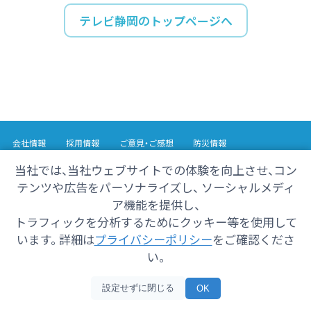
テレビ静岡のトップページへ
会社情報
採用情報
ご意見・ご感想
防災情報
番組情報
当社では、当社ウェブサイトでの体験を向上させ、コン
テンツや広告をパーソナライズし、 ソーシャルメディ
Copyright© 2025 SHIZUOKA TELECASTING Co.,Ltd.
ア機能を提供し、
All Rights Reserved.
トラフィックを分析するためにクッキー等を使用して
います。 詳細は
プライバシーポリシー
をご確認くださ
い。
設定せずに閉じる
OK