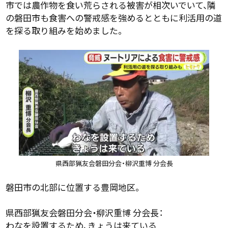
市では農作物を食い荒らされる被害が相次いでいて、隣
の磐田市も食害への警戒感を強めるとともに利活用の道
を探る取り組みを始めました。
県西部猟友会磐田分会・柳沢重博 分会長
磐田市の北部に位置する豊岡地区。
県西部猟友会磐田分会・柳沢重博 分会長：
わなを設置するため、きょうは来ている