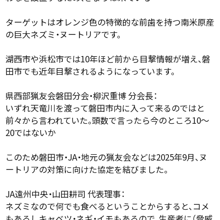
ターゲットはオレンジ色の特徴的な前歯を持つ南米原産
の巨大ネズミ・ヌートリアです。
湖西市や浜松市では10年ほど前から目撃情報が増え、磐
田市でも近年目撃されるようになっています。
県西部猟友会磐田分会・柳沢重博 分会長：
いずれ天竜川を渡って磐田市内に入って来るのではと
前々から言われていた。頭数で言ったら今のところ10～
20ではないか
このため磐田市・JA・地元の猟友会などは2025年9月、ヌ
ートリアの対策に向けた協定を結びました。
JA遠州中央・山田耕司 代表理事：
ネズミなので何でも食べるということからすると、コメ
もあるしキャベツ・ネギ・イモもあるので、生産者に（脅威