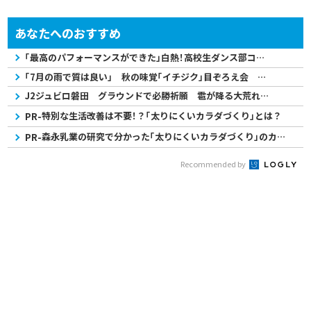
あなたへのおすすめ
「最高のパフォーマンスができた」白熱！高校生ダンス部コンテスト 技術力や構成力...
「7月の雨で質は良い」 秋の味覚「イチジク」目ぞろえ会 猛暑対策で収穫基準を変更
J2ジュビロ磐田 グラウンドで必勝祈願 雹が降る大荒れの天気でも 秋葉監督「神様...
特別な生活改善は不要！？「太りにくいカラダづくり」とは？
PR-
森永乳業の研究で分かった「太りにくいカラダづくり」のカギとは？
PR-
Recommended by