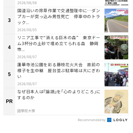
2026/08/08
国道沿いの除草作業で交通整理中に…ダン
プカーが突っ込み男性死亡 停車中のトラ
3
ック...
2026/08/05
リニア工事で“消える巨木の森” 東京ドー
ム3杯分の土砂で埋め立てられる森 静岡
4
市...
2026/08/07
蓮華寺池公園を彩る藤枝花火大会 直前の
様子を生中継 屋台並ぶ駐車場は大にぎわ
5
い
2026/08/07
なぜ日本人は『論語』を「心のよりどころ」に
するのか
PR
國學院大學
Recommended by