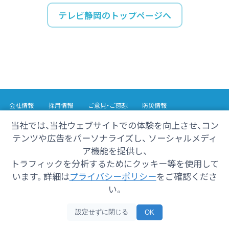
テレビ静岡のトップページへ
会社情報
採用情報
ご意見・ご感想
防災情報
番組情報
当社では、当社ウェブサイトでの体験を向上させ、コン
テンツや広告をパーソナライズし、 ソーシャルメディ
Copyright© 2025 SHIZUOKA TELECASTING Co.,Ltd.
ア機能を提供し、
All Rights Reserved.
トラフィックを分析するためにクッキー等を使用して
います。 詳細は
プライバシーポリシー
をご確認くださ
い。
設定せずに閉じる
OK