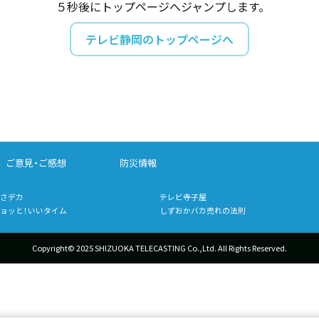
５秒後にトップページへジャンプします。
テレビ静岡のトップページへ
ご意見・ご感想
防災情報
さデカ
テレビ寺子屋
ョッと！いいタイム
しずおかバカ売れの法則
Copyright© 2025 SHIZUOKA TELECASTING Co.,Ltd.
All Rights Reserved.