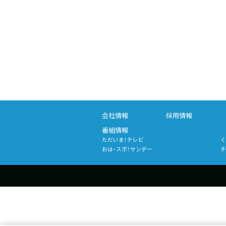
会社情報
採用情報
番組情報
ただいま！テレビ
く
おは・スポ！サンデー
チ