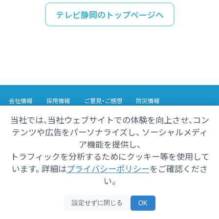
テレビ静岡のトップページへ
会社情報
採用情報
ご意見・ご感想
防災情報
番組情報
当社では、当社ウェブサイトでの体験を向上させ、コン
テンツや広告をパーソナライズし、 ソーシャルメディ
Copyright© 2025 SHIZUOKA TELECASTING Co.,Ltd.
ア機能を提供し、
All Rights Reserved.
トラフィックを分析するためにクッキー等を使用して
います。 詳細は
プライバシーポリシー
をご確認くださ
い。
設定せずに閉じる
OK