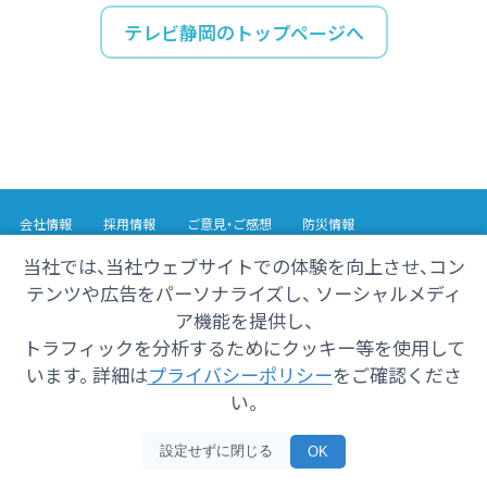
テレビ静岡のトップページへ
会社情報
採用情報
ご意見・ご感想
防災情報
番組情報
当社では、当社ウェブサイトでの体験を向上させ、コン
テンツや広告をパーソナライズし、 ソーシャルメディ
Copyright© 2025 SHIZUOKA TELECASTING Co.,Ltd.
ア機能を提供し、
All Rights Reserved.
トラフィックを分析するためにクッキー等を使用して
います。 詳細は
プライバシーポリシー
をご確認くださ
い。
設定せずに閉じる
OK