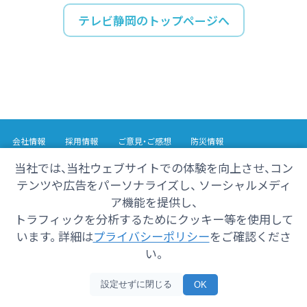
テレビ静岡のトップページへ
会社情報
採用情報
ご意見・ご感想
防災情報
番組情報
当社では、当社ウェブサイトでの体験を向上させ、コン
テンツや広告をパーソナライズし、 ソーシャルメディ
Copyright© 2025 SHIZUOKA TELECASTING Co.,Ltd.
ア機能を提供し、
All Rights Reserved.
トラフィックを分析するためにクッキー等を使用して
います。 詳細は
プライバシーポリシー
をご確認くださ
い。
設定せずに閉じる
OK