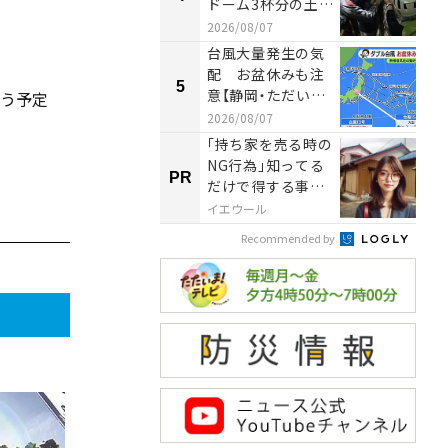
ドーム3杯分の土砂
で埋め立てられる
2026/08/07
森 静岡市...
台風大量発生の気
配 お盆休みも注
5
5
意【静岡・ただいま
行う予定
天気 8/7】
2026/08/07
「持ち家を売る時の
NG行為」知ってる
PR
PR
だけで得する事と
は
イエウール
Recommended by