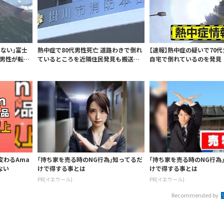
ない」富士
熱中症で80代男性死亡 道路わきで倒れ
【速報】熱中症の疑いで7
歳男性が転
ているところを近隣住民発見も搬送時
自宅で倒れているのを発見
に呼吸な...
動いてお...
変わるAma
「持ち家を売る時のNG行為」知ってるだ
「持ち家を売る時のNG行為
ない
けで得する事とは
けで得する事とは
PR(イエウール)
PR(イエウール)
Recommended by