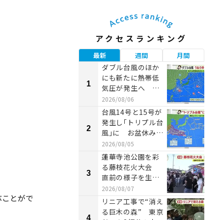
アクセスランキング
最新
週間
月間
ダブル台風のほか
にも新たに熱帯低
1
1
気圧が発生へ お
盆の天気に影響が
2026/08/06
出るおそれも 【...
台風14号と15号が
発生し「トリプル台
2
2
風」に お盆休みへ
の影響は 熱帯夜
2026/08/05
も復活 ...
蓮華寺池公園を彩
る藤枝花火大会
3
3
直前の様子を生中
継 屋台並ぶ駐車
2026/08/07
ぶことがで
場は大にぎわい
リニア工事で“消え
る巨木の森” 東京
4
4