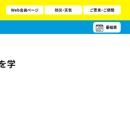
Web会員ページ
防災・天気
ご意見・ご感想
番組表
を学