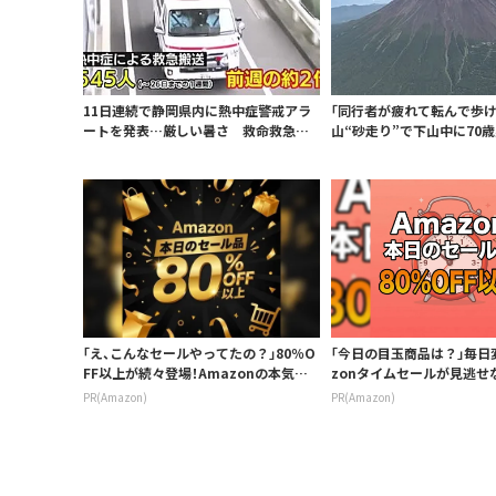
11日連続で静岡県内に熱中症警戒アラ
「同行者が疲れて転んで歩け
ートを発表…厳しい暑さ 救命救急の
山“砂走り”で下山中に70
現場は？「...
倒…熱中...
「え、こんなセールやってたの？」80％O
「今日の目玉商品は？」毎日
FF以上が続々登場！Amazonの本気
zonタイムセールが見逃せ
が...
PR(Amazon)
PR(Amazon)