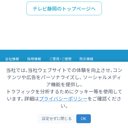
テレビ静岡のトップページへ
会社情報
採用情報
ご意見・ご感想
防災情報
番組情報
当社では、当社ウェブサイトでの体験を向上させ、コン
テンツや広告をパーソナライズし、 ソーシャルメディ
Copyright© 2025 SHIZUOKA TELECASTING Co.,Ltd.
ア機能を提供し、
All Rights Reserved.
トラフィックを分析するためにクッキー等を使用して
います。 詳細は
プライバシーポリシー
をご確認くださ
い。
設定せずに閉じる
OK