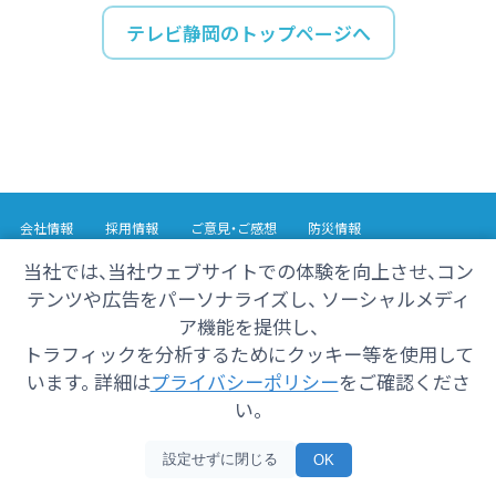
テレビ静岡のトップページへ
会社情報
採用情報
ご意見・ご感想
防災情報
番組情報
当社では、当社ウェブサイトでの体験を向上させ、コン
テンツや広告をパーソナライズし、 ソーシャルメディ
Copyright© 2025 SHIZUOKA TELECASTING Co.,Ltd.
ア機能を提供し、
All Rights Reserved.
トラフィックを分析するためにクッキー等を使用して
います。 詳細は
プライバシーポリシー
をご確認くださ
い。
設定せずに閉じる
OK