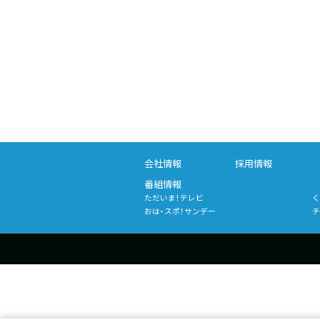
会社情報
採用情報
番組情報
ただいま！テレビ
く
おは・スポ！サンデー
チ