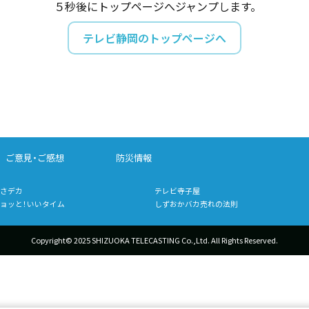
５秒後にトップページへジャンプします。
テレビ静岡のトップページへ
ご意見・ご感想
防災情報
さデカ
テレビ寺子屋
ョッと！いいタイム
しずおかバカ売れの法則
Copyright© 2025 SHIZUOKA TELECASTING Co.,Ltd.
All Rights Reserved.