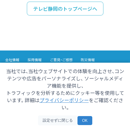
テレビ静岡のトップページへ
会社情報
採用情報
ご意見・ご感想
防災情報
番組情報
当社では、当社ウェブサイトでの体験を向上させ、コン
テンツや広告をパーソナライズし、 ソーシャルメディ
Copyright© 2025 SHIZUOKA TELECASTING Co.,Ltd.
ア機能を提供し、
All Rights Reserved.
トラフィックを分析するためにクッキー等を使用して
います。 詳細は
プライバシーポリシー
をご確認くださ
い。
設定せずに閉じる
OK