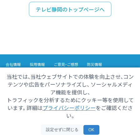
テレビ静岡のトップページへ
会社情報
採用情報
ご意見・ご感想
防災情報
番組情報
当社では、当社ウェブサイトでの体験を向上させ、コン
テンツや広告をパーソナライズし、 ソーシャルメディ
Copyright© 2025 SHIZUOKA TELECASTING Co.,Ltd.
ア機能を提供し、
All Rights Reserved.
トラフィックを分析するためにクッキー等を使用して
います。 詳細は
プライバシーポリシー
をご確認くださ
い。
設定せずに閉じる
OK