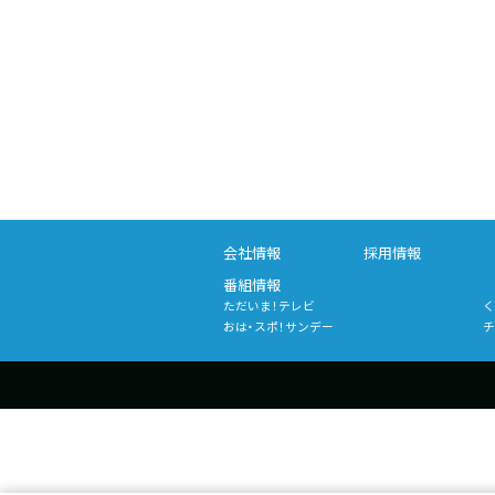
会社情報
採用情報
番組情報
ただいま！テレビ
く
おは・スポ！サンデー
チ