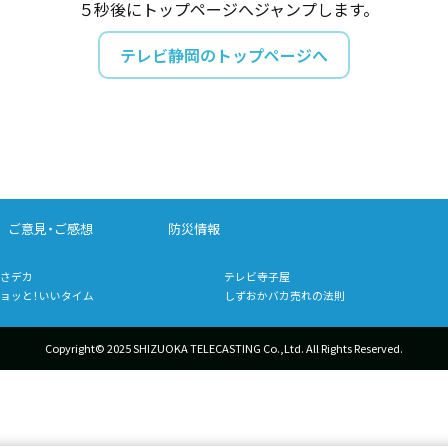
５秒後にトップページへジャンプします。
テレビ静岡のトップページへ
ご意見・ご感想
防災情報
さデカ
テレビ寺子屋
ョッと！いいタイム
しずおかバカ売れの法則
Copyright© 2025 SHIZUOKA TELECASTING Co.,Ltd.
All Rights Reserved.