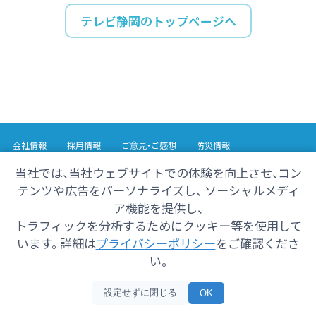
テレビ静岡のトップページへ
会社情報
採用情報
ご意見・ご感想
防災情報
番組情報
当社では、当社ウェブサイトでの体験を向上させ、コン
テンツや広告をパーソナライズし、 ソーシャルメディ
Copyright© 2025 SHIZUOKA TELECASTING Co.,Ltd.
ア機能を提供し、
All Rights Reserved.
トラフィックを分析するためにクッキー等を使用して
います。 詳細は
プライバシーポリシー
をご確認くださ
い。
設定せずに閉じる
OK