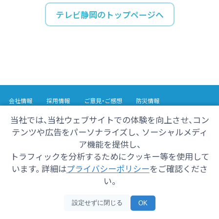
テレビ静岡のトップページへ
会社情報
採用情報
ご意見・ご感想
防災情報
番組情報
当社では、当社ウェブサイトでの体験を向上させ、コン
テンツや広告をパーソナライズし、 ソーシャルメディ
Copyright© 2025 SHIZUOKA TELECASTING Co.,Ltd.
ア機能を提供し、
All Rights Reserved.
トラフィックを分析するためにクッキー等を使用して
います。 詳細は
プライバシーポリシー
をご確認くださ
い。
設定せずに閉じる
OK