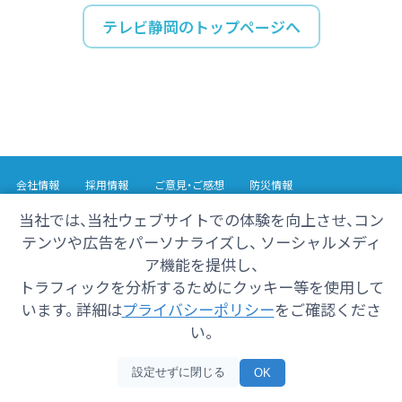
テレビ静岡のトップページへ
会社情報
採用情報
ご意見・ご感想
防災情報
番組情報
当社では、当社ウェブサイトでの体験を向上させ、コン
テンツや広告をパーソナライズし、 ソーシャルメディ
Copyright© 2025 SHIZUOKA TELECASTING Co.,Ltd.
ア機能を提供し、
All Rights Reserved.
トラフィックを分析するためにクッキー等を使用して
います。 詳細は
プライバシーポリシー
をご確認くださ
い。
設定せずに閉じる
OK