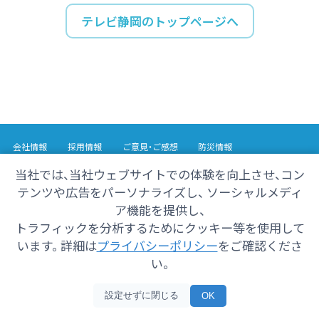
テレビ静岡のトップページへ
会社情報
採用情報
ご意見・ご感想
防災情報
番組情報
当社では、当社ウェブサイトでの体験を向上させ、コン
テンツや広告をパーソナライズし、 ソーシャルメディ
Copyright© 2025 SHIZUOKA TELECASTING Co.,Ltd.
ア機能を提供し、
All Rights Reserved.
トラフィックを分析するためにクッキー等を使用して
います。 詳細は
プライバシーポリシー
をご確認くださ
い。
設定せずに閉じる
OK