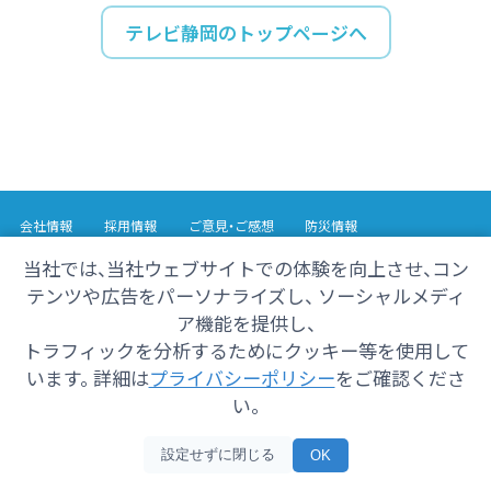
テレビ静岡のトップページへ
会社情報
採用情報
ご意見・ご感想
防災情報
番組情報
当社では、当社ウェブサイトでの体験を向上させ、コン
テンツや広告をパーソナライズし、 ソーシャルメディ
Copyright© 2025 SHIZUOKA TELECASTING Co.,Ltd.
ア機能を提供し、
All Rights Reserved.
トラフィックを分析するためにクッキー等を使用して
います。 詳細は
プライバシーポリシー
をご確認くださ
い。
設定せずに閉じる
OK