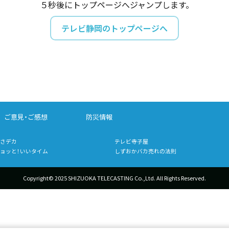
５秒後にトップページへジャンプします。
テレビ静岡のトップページへ
ご意見・ご感想
防災情報
さデカ
テレビ寺子屋
ョッと！いいタイム
しずおかバカ売れの法則
Copyright© 2025 SHIZUOKA TELECASTING Co.,Ltd.
All Rights Reserved.