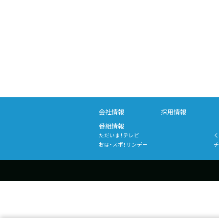
会社情報
採用情報
番組情報
ただいま！テレビ
く
おは・スポ！サンデー
チ