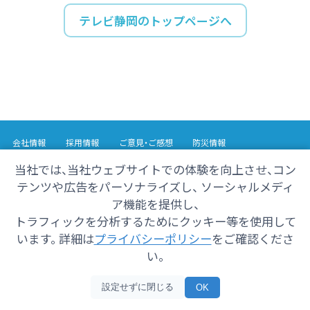
テレビ静岡のトップページへ
会社情報
採用情報
ご意見・ご感想
防災情報
番組情報
当社では、当社ウェブサイトでの体験を向上させ、コン
テンツや広告をパーソナライズし、 ソーシャルメディ
Copyright© 2025 SHIZUOKA TELECASTING Co.,Ltd.
ア機能を提供し、
All Rights Reserved.
トラフィックを分析するためにクッキー等を使用して
います。 詳細は
プライバシーポリシー
をご確認くださ
い。
設定せずに閉じる
OK