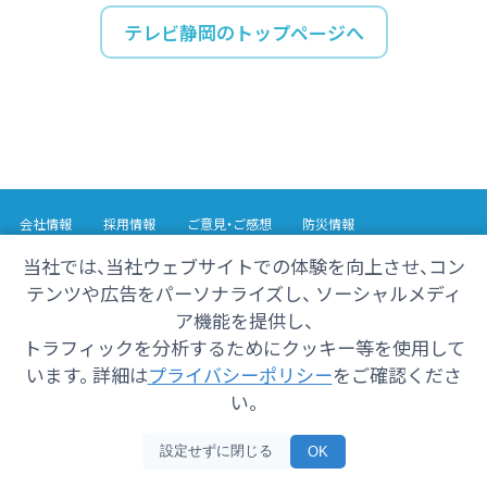
テレビ静岡のトップページへ
会社情報
採用情報
ご意見・ご感想
防災情報
番組情報
当社では、当社ウェブサイトでの体験を向上させ、コン
テンツや広告をパーソナライズし、 ソーシャルメディ
Copyright© 2025 SHIZUOKA TELECASTING Co.,Ltd.
ア機能を提供し、
All Rights Reserved.
トラフィックを分析するためにクッキー等を使用して
います。 詳細は
プライバシーポリシー
をご確認くださ
い。
設定せずに閉じる
OK