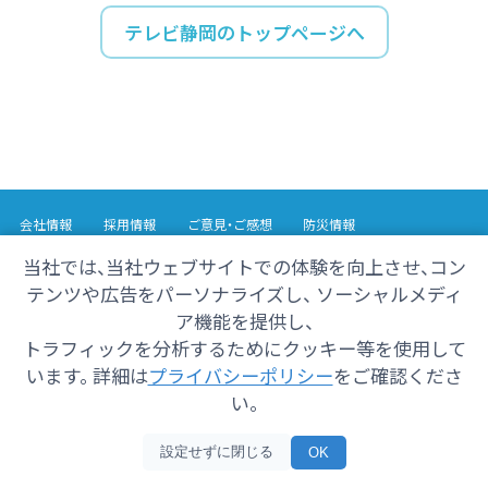
テレビ静岡のトップページへ
会社情報
採用情報
ご意見・ご感想
防災情報
番組情報
当社では、当社ウェブサイトでの体験を向上させ、コン
テンツや広告をパーソナライズし、 ソーシャルメディ
Copyright© 2025 SHIZUOKA TELECASTING Co.,Ltd.
ア機能を提供し、
All Rights Reserved.
トラフィックを分析するためにクッキー等を使用して
います。 詳細は
プライバシーポリシー
をご確認くださ
い。
設定せずに閉じる
OK