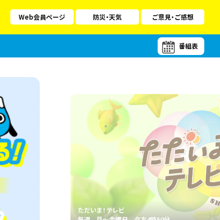
Web会員ページ
防災・天気
ご意見・ご感想
番組表
ただいま！テレビ
毎週 月～金曜日 夕方4時50分