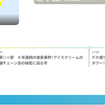
30
17:00
葉◎×部 ６年連続の成長業界！アイスクリームの
デカ盛
舗チェーン店の秘密に迫る🈑
タワー！A