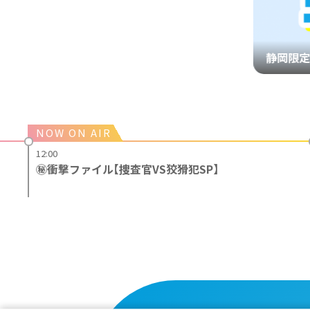
静岡限定
12:00
㊙衝撃ファイル【捜査官VS狡猾犯SP】