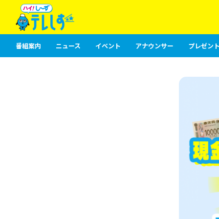
番組案内
ニュース
イベント
アナウンサー
プレゼント
？