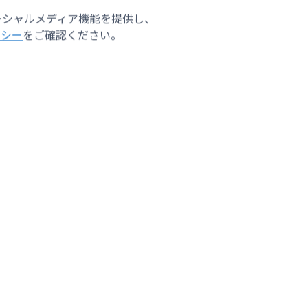
ーシャルメディア機能を提供し、
リシー
をご確認ください。
2026年8月8日（土）
2026年8月8日
ていた
【台風情報】ダブル台風 最新の進路
運転士が勘
の搬送
予想 15号は北日本・東日本へ お
定の駅通過
からひ
盆休みの交通機関に影響か 静岡県
ず 次の駅
など沿岸部のうねりに注意 13号で