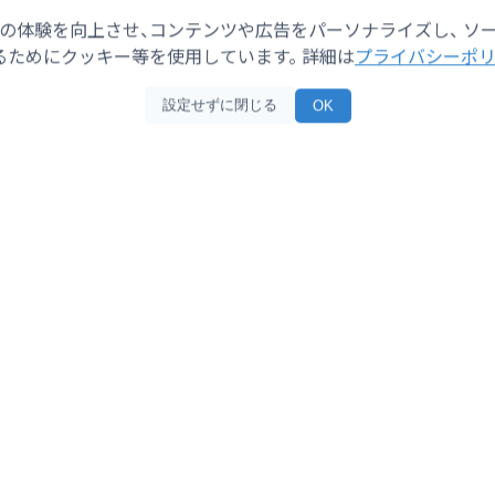
News
の体験を向上させ、コンテンツや広告をパーソナライズし、 ソ
ためにクッキー等を使用しています。 詳細は
プライバシーポ
最新ニュース
設定せずに閉じる
OK
8日（土）
2026年8月8日（土）
れていた男性が死亡 ひき
死亡ひき逃げか 路上で倒れ
の疑いも 頭部から出血し
53歳男性 声出していたもの
警察が捜査を進める
先の病院で死亡 現場の状況
き逃げの疑いも 警察が捜査