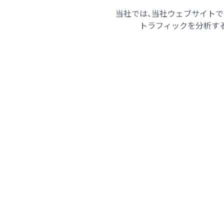
当社では、当社ウェブサイトで
トラフィックを分析する
2026年8月8日（土）
2026年8月
ライフセーバーに感謝の炊き出し
県道に倒
ご当地グルメ海賊焼きを堪能 海の
逃げ事件
安全を守る活動に従事
た状態 