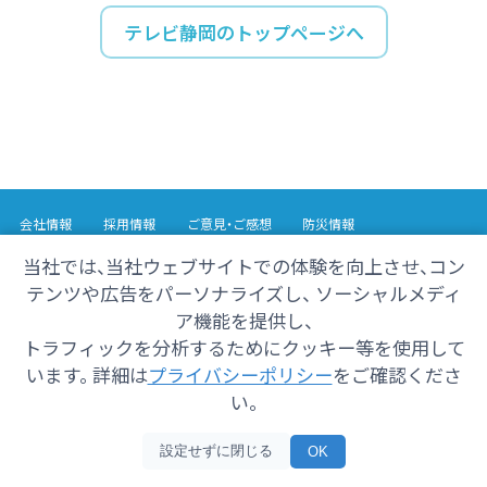
テレビ静岡のトップページへ
会社情報
採用情報
ご意見・ご感想
防災情報
番組情報
当社では、当社ウェブサイトでの体験を向上させ、コン
テンツや広告をパーソナライズし、 ソーシャルメディ
Copyright© 2025 SHIZUOKA TELECASTING Co.,Ltd.
ア機能を提供し、
All Rights Reserved.
トラフィックを分析するためにクッキー等を使用して
います。 詳細は
プライバシーポリシー
をご確認くださ
い。
設定せずに閉じる
OK