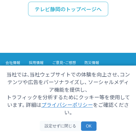
テレビ静岡のトップページへ
会社情報
採用情報
ご意見・ご感想
防災情報
番組情報
当社では、当社ウェブサイトでの体験を向上させ、コン
テンツや広告をパーソナライズし、 ソーシャルメディ
Copyright© 2025 SHIZUOKA TELECASTING Co.,Ltd.
ア機能を提供し、
All Rights Reserved.
トラフィックを分析するためにクッキー等を使用して
います。 詳細は
プライバシーポリシー
をご確認くださ
い。
設定せずに閉じる
OK