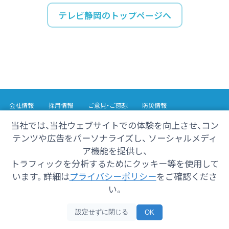
テレビ静岡のトップページへ
会社情報
採用情報
ご意見・ご感想
防災情報
番組情報
当社では、当社ウェブサイトでの体験を向上させ、コン
テンツや広告をパーソナライズし、 ソーシャルメディ
Copyright© 2025 SHIZUOKA TELECASTING Co.,Ltd.
ア機能を提供し、
All Rights Reserved.
トラフィックを分析するためにクッキー等を使用して
います。 詳細は
プライバシーポリシー
をご確認くださ
い。
設定せずに閉じる
OK