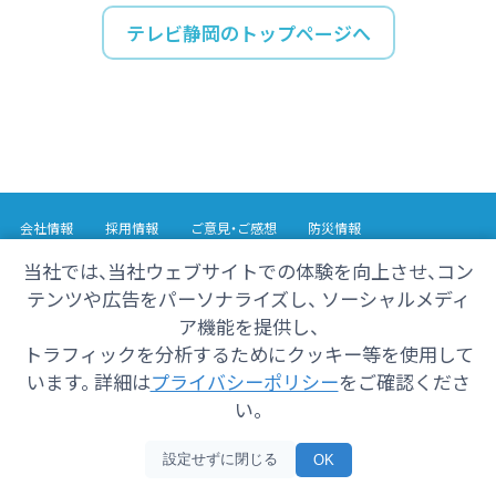
テレビ静岡のトップページへ
会社情報
採用情報
ご意見・ご感想
防災情報
番組情報
当社では、当社ウェブサイトでの体験を向上させ、コン
テンツや広告をパーソナライズし、 ソーシャルメディ
Copyright© 2025 SHIZUOKA TELECASTING Co.,Ltd.
ア機能を提供し、
All Rights Reserved.
トラフィックを分析するためにクッキー等を使用して
います。 詳細は
プライバシーポリシー
をご確認くださ
い。
設定せずに閉じる
OK