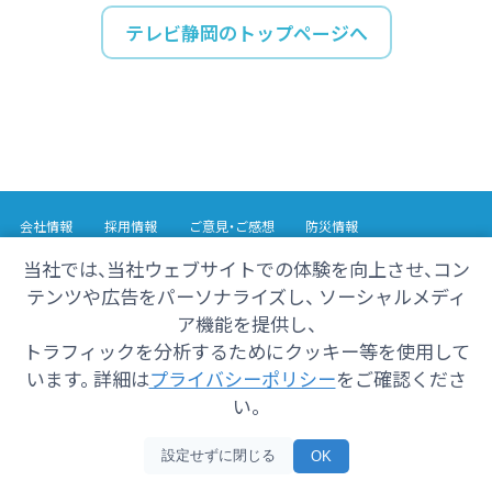
テレビ静岡のトップページへ
会社情報
採用情報
ご意見・ご感想
防災情報
番組情報
当社では、当社ウェブサイトでの体験を向上させ、コン
テンツや広告をパーソナライズし、 ソーシャルメディ
Copyright© 2025 SHIZUOKA TELECASTING Co.,Ltd.
ア機能を提供し、
All Rights Reserved.
トラフィックを分析するためにクッキー等を使用して
います。 詳細は
プライバシーポリシー
をご確認くださ
い。
設定せずに閉じる
OK