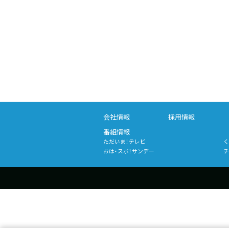
会社情報
採用情報
番組情報
ただいま！テレビ
く
おは・スポ！サンデー
チ