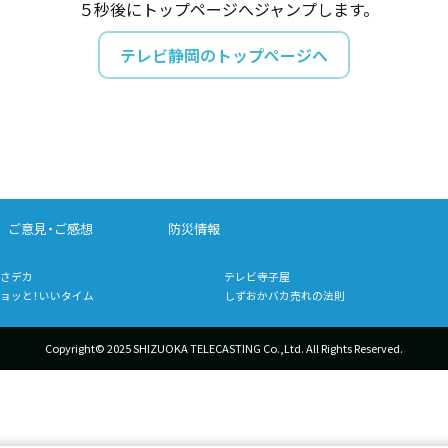
５秒後にトップページへジャンプします。
テレビ静岡のトップページへ
ご意見・ご感想
防災情報
さデカ
テレビ寺子屋
ョッと！いいタイム
しずおかバカ売れの法則
Copyright© 2025 SHIZUOKA TELECASTING Co.,Ltd.
All Rights Reserved.