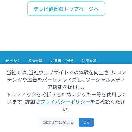
テレビ静岡のトップページへ
会社情報
採用情報
ご意見・ご感想
防災情報
番組情報
当社では、当社ウェブサイトでの体験を向上させ、コン
テンツや広告をパーソナライズし、 ソーシャルメディ
Copyright© 2025 SHIZUOKA TELECASTING Co.,Ltd.
ア機能を提供し、
All Rights Reserved.
トラフィックを分析するためにクッキー等を使用して
います。 詳細は
プライバシーポリシー
をご確認くださ
い。
設定せずに閉じる
OK