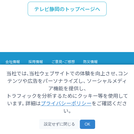
テレビ静岡のトップページへ
会社情報
採用情報
ご意見・ご感想
防災情報
番組情報
当社では、当社ウェブサイトでの体験を向上させ、コン
テンツや広告をパーソナライズし、 ソーシャルメディ
Copyright© 2025 SHIZUOKA TELECASTING Co.,Ltd.
ア機能を提供し、
All Rights Reserved.
トラフィックを分析するためにクッキー等を使用して
います。 詳細は
プライバシーポリシー
をご確認くださ
い。
設定せずに閉じる
OK