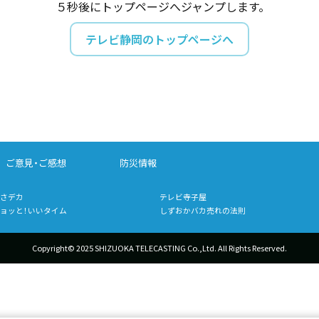
５秒後にトップページへジャンプします。
テレビ静岡のトップページへ
ご意見・ご感想
防災情報
さデカ
テレビ寺子屋
ョッと！いいタイム
しずおかバカ売れの法則
Copyright© 2025 SHIZUOKA TELECASTING Co.,Ltd.
All Rights Reserved.