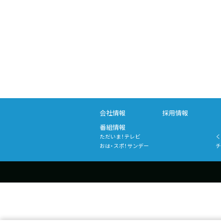
会社情報
採用情報
番組情報
ただいま！テレビ
く
おは・スポ！サンデー
チ