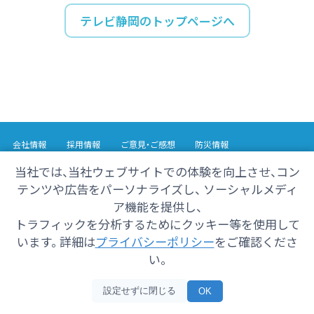
テレビ静岡のトップページへ
会社情報
採用情報
ご意見・ご感想
防災情報
番組情報
当社では、当社ウェブサイトでの体験を向上させ、コン
テンツや広告をパーソナライズし、 ソーシャルメディ
Copyright© 2025 SHIZUOKA TELECASTING Co.,Ltd.
ア機能を提供し、
All Rights Reserved.
トラフィックを分析するためにクッキー等を使用して
います。 詳細は
プライバシーポリシー
をご確認くださ
い。
設定せずに閉じる
OK