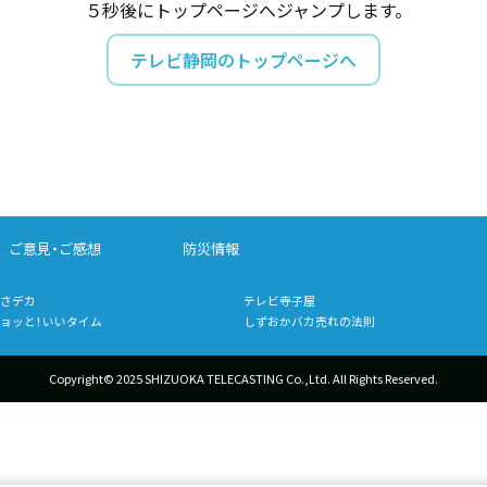
５秒後にトップページへジャンプします。
テレビ静岡のトップページへ
ご意見・ご感想
防災情報
さデカ
テレビ寺子屋
ョッと！いいタイム
しずおかバカ売れの法則
Copyright© 2025 SHIZUOKA TELECASTING Co.,Ltd.
All Rights Reserved.