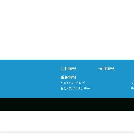
会社情報
採用情報
番組情報
ただいま！テレビ
く
おは・スポ！サンデー
チ