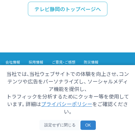
テレビ静岡のトップページへ
会社情報
採用情報
ご意見・ご感想
防災情報
番組情報
当社では、当社ウェブサイトでの体験を向上させ、コン
テンツや広告をパーソナライズし、 ソーシャルメディ
Copyright© 2025 SHIZUOKA TELECASTING Co.,Ltd.
ア機能を提供し、
All Rights Reserved.
トラフィックを分析するためにクッキー等を使用して
います。 詳細は
プライバシーポリシー
をご確認くださ
い。
設定せずに閉じる
OK