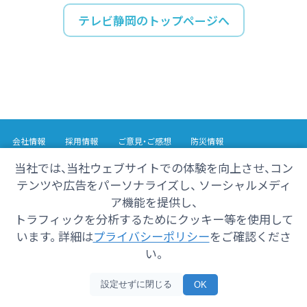
テレビ静岡のトップページへ
会社情報
採用情報
ご意見・ご感想
防災情報
番組情報
当社では、当社ウェブサイトでの体験を向上させ、コン
テンツや広告をパーソナライズし、 ソーシャルメディ
Copyright© 2025 SHIZUOKA TELECASTING Co.,Ltd.
ア機能を提供し、
All Rights Reserved.
トラフィックを分析するためにクッキー等を使用して
います。 詳細は
プライバシーポリシー
をご確認くださ
い。
設定せずに閉じる
OK