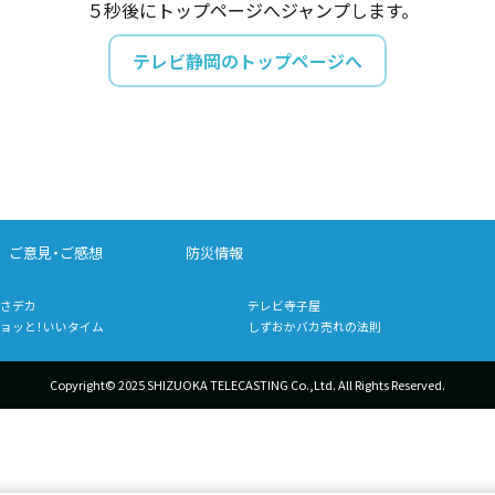
５秒後にトップページへジャンプします。
テレビ静岡のトップページへ
ご意見・ご感想
防災情報
さデカ
テレビ寺子屋
ョッと！いいタイム
しずおかバカ売れの法則
Copyright© 2025 SHIZUOKA TELECASTING Co.,Ltd.
All Rights Reserved.