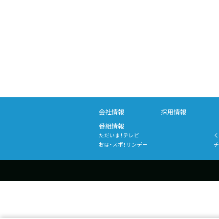
会社情報
採用情報
番組情報
ただいま！テレビ
く
おは・スポ！サンデー
チ