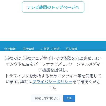
テレビ静岡のトップページへ
会社情報
採用情報
ご意見・ご感想
防災情報
番組情報
当社では、当社ウェブサイトでの体験を向上させ、コン
テンツや広告をパーソナライズし、 ソーシャルメディ
Copyright© 2025 SHIZUOKA TELECASTING Co.,Ltd.
ア機能を提供し、
All Rights Reserved.
トラフィックを分析するためにクッキー等を使用して
います。 詳細は
プライバシーポリシー
をご確認くださ
い。
設定せずに閉じる
OK