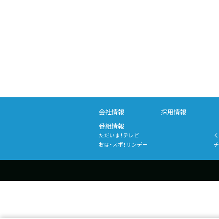
会社情報
採用情報
番組情報
ただいま！テレビ
く
おは・スポ！サンデー
チ