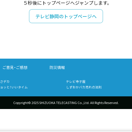
５秒後にトップページへジャンプします。
テレビ静岡のトップページへ
ご意見・ご感想
防災情報
さデカ
テレビ寺子屋
ョッと！いいタイム
しずおかバカ売れの法則
Copyright© 2025 SHIZUOKA TELECASTING Co.,Ltd.
All Rights Reserved.