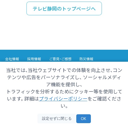
テレビ静岡のトップページへ
会社情報
採用情報
ご意見・ご感想
防災情報
番組情報
当社では、当社ウェブサイトでの体験を向上させ、コン
テンツや広告をパーソナライズし、 ソーシャルメディ
Copyright© 2025 SHIZUOKA TELECASTING Co.,Ltd.
ア機能を提供し、
All Rights Reserved.
トラフィックを分析するためにクッキー等を使用して
います。 詳細は
プライバシーポリシー
をご確認くださ
い。
設定せずに閉じる
OK