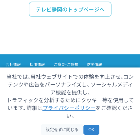
テレビ静岡のトップページへ
会社情報
採用情報
ご意見・ご感想
防災情報
番組情報
当社では、当社ウェブサイトでの体験を向上させ、コン
テンツや広告をパーソナライズし、 ソーシャルメディ
Copyright© 2025 SHIZUOKA TELECASTING Co.,Ltd.
ア機能を提供し、
All Rights Reserved.
トラフィックを分析するためにクッキー等を使用して
います。 詳細は
プライバシーポリシー
をご確認くださ
い。
設定せずに閉じる
OK