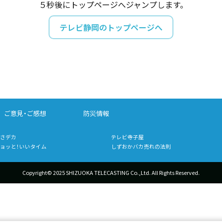
５秒後にトップページへジャンプします。
テレビ静岡のトップページへ
ご意見・ご感想
防災情報
さデカ
テレビ寺子屋
ョッと！いいタイム
しずおかバカ売れの法則
Copyright© 2025 SHIZUOKA TELECASTING Co.,Ltd.
All Rights Reserved.