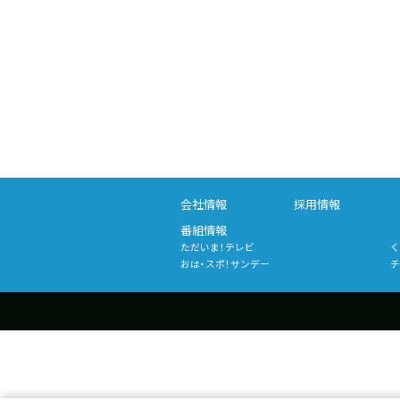
会社情報
採用情報
番組情報
ただいま！テレビ
く
おは・スポ！サンデー
チ