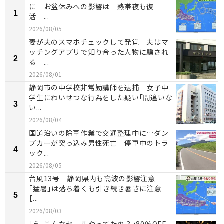
に お盆休みへの影響は 熱帯夜も復
1
活 ...
2026/08/05
妻が夫のスマホチェックして発覚 夫はマ
ッチングアプリで知り合った人物に騙され
2
る ...
2026/08/01
静岡市の中学校非常勤講師を逮捕 女子中
学生にわいせつな行為をした疑い「間違いな
3
い...
2026/08/04
国道沿いの除草作業で交通整理中に…ダン
プカーが突っ込み男性死亡 停車中のトラ
4
ック...
2026/08/05
台風13号 静岡県内も高波の影響注意
「猛暑」は落ち着くも引き続き暑さに注意
5
【...
2026/08/03