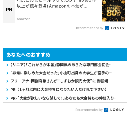
「え、こんなセールやってたの？」80％OFF
以上が続々登場！Amazonの本気が...
PR
Amazon
Recommended by
あなたへのおすすめ
【リニア】「これからが本番」静岡県のあらたな専門部会初会合 JR東海の対策や影響...
「非常に楽しめた大会だった」小山町出身の大学生が空手の全国大会2連覇を知事に報告...
フリーアナ・岡副麻希さんが“しずおか観光大使”に 御殿場に移住し子育て「楽しいと...
【1ヶ月以内に大金持ちになりたい人だけ見て下さい】
PR-
「大金が欲しいなら試して！」あなたも大金持ちの仲間入りです。
PR-
Recommended by