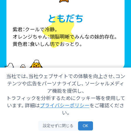
ともだち
紫君：クールで冷静。
オレンジちゃん：頭脳明晰でみんなの妹的存在。
黄色君：食いしん坊でおっとり。
当社では、当社ウェブサイトでの体験を向上させ、コン
テンツや広告をパーソナライズし、 ソーシャルメディ
ア機能を提供し、
トラフィックを分析するためにクッキー等を使用して
会社情報
採用情報
ご意見・ご感想
防災情報
います。 詳細は
プライバシーポリシー
をご確認くださ
番組情報
い。
Copyright© 2025 SHIZUOKA TELECASTING Co.,Ltd.
設定せずに閉じる
OK
All Rights Reserved.