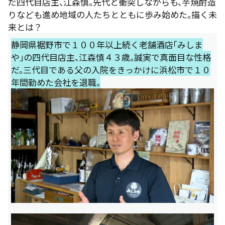
だ四代目店主、江森慎。先代と衝突しながらも、芋焼酎造
りなども進め地域の人たちとともに歩み始めた。描く未
来とは？
静岡県裾野市で１００年以上続く老舗酒店「みしま
や」の四代目店主、江森慎４３歳。誠実で真面目な性格
だ。三代目である父の入院をきっかけに浜松市で１０
年間勤めた会社を退職。