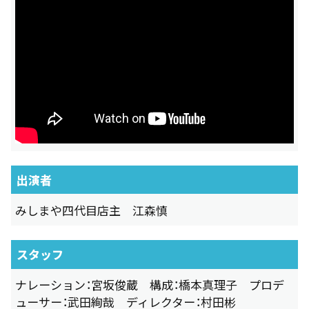
出演者
みしまや四代目店主 江森慎
スタッフ
ナレーション：宮坂俊蔵 構成：橋本真理子 プロデ
ューサー：武田絢哉 ディレクター：村田彬