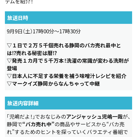
テムを紹介！
放送日時
9月9日（土）17時00分～17時30分
▽１日で２万５千個売れる静岡のバカ売れ最中と
は⁉売れる秘密は暦⁉
▽発売１カ月で５千万本！洗濯の常識が変わる洗剤が
登場
▽日本人に不足する栄養を補う味噌汁レシピを紹介
▽マークイズ静岡からなんちゃって中継
放送内容詳細
「児嶋だよ！」でおなじみの
アンジャッシュ児嶋一哉
が、
静岡で
“バカ売れ中”
の商品やサービスから“バカ売
れ”するためのヒントを探っていくバラエティ番組で