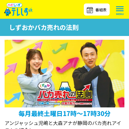
番組表
しずおかバカ売れの法則
毎月最終土曜日17時～17時30分
アンジャッシュ児嶋と大森アナが静岡のバカ売れアイ