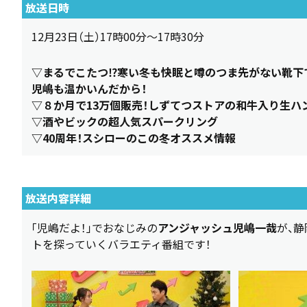
放送日時
12月23日（土）17時00分～17時30分
▽まるでこたつ⁉寒い冬も快眠と噂のつま先がない靴下
児嶋も温かいんだから！
▽８か月で13万個販売！しずてつストアの和牛入り生ハ
▽酒やビックの超人気スパークリング
▽40周年！スシローのこの冬オススメ情報
放送内容詳細
「児嶋だよ！」でおなじみの
アンジャッシュ児嶋一哉
が、静
トを探っていくバラエティ番組です！