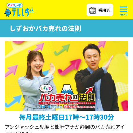
番組表
しずおかバカ売れの法則
毎月最終土曜日17時～17時30分
アンジャッシュ児嶋と熊崎アナが静岡のバカ売れアイ