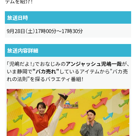
テムを紹介！
放送日時
9月28日（土）17時00分～17時30分
放送内容詳細
「児嶋だよ！」でおなじみの
アンジャッシュ児嶋一哉
が、
いま静岡で
"バカ売れ"
しているアイテムから"バカ売
れの法則"を探るバラエティ番組！