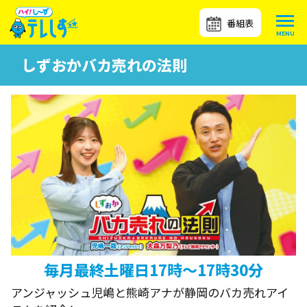
番組表
しずおかバカ売れの法則
毎月最終土曜日17時～17時30分
アンジャッシュ児嶋と熊崎アナが静岡のバカ売れアイ