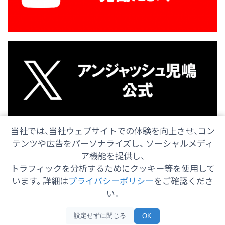
当社では、当社ウェブサイトでの体験を向上させ、コン
テンツや広告をパーソナライズし、 ソーシャルメディ
ア機能を提供し、
トラフィックを分析するためにクッキー等を使用して
会社情報
採用情報
ご意見・ご感想
防災情報
います。 詳細は
プライバシーポリシー
をご確認くださ
番組情報
い。
Copyright© 2025 SHIZUOKA TELECASTING Co.,Ltd.
設定せずに閉じる
OK
All Rights Reserved.